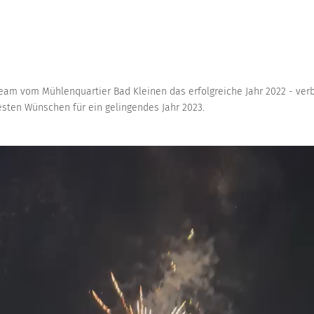
am vom Mühlenquartier Bad Kleinen das erfolgreiche Jahr 2022 - ver
sten Wünschen für ein gelingendes Jahr 2023.